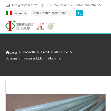

info@buyalu.com
+86-757-85513732, +86-13927794695


Italiano

Togg

>
Prodotti
>
Profili in alluminio
>
casa
Striscia luminosa a LED in alluminio