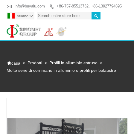

info@buyalu.com
+86-757-85513732, +86-13927794695


Italiano

Togg

>
Prodotti
>
Profili in alluminio estruso
>
casa
Molte serie di corrimano in alluminio o profili per balaustre