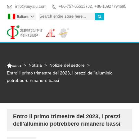

info@buyalu.com
+86-757-85513732, +86-13927794695


Italiano

Togg

>
Notizia
>
Notizie del settore
>
casa
Entro il primo trimestre del 2023, i prezzi dell'alluminio
potrebbero rimanere bassi
Entro il primo trimestre del 2023, i prezzi
dell'alluminio potrebbero rimanere bassi