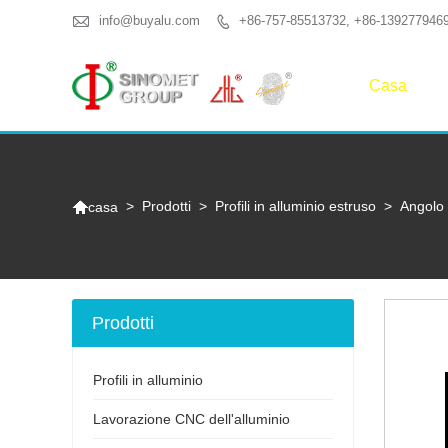

info@buyalu.com
+86-757-85513732, +86-139277946

Casa

>
Prodotti
>
Profili in alluminio estruso
>
Angolo 
casa
Prodotti
Profili in alluminio
Lavorazione CNC dell'alluminio