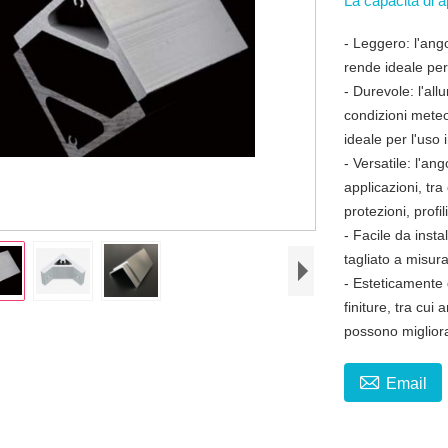
La capacità di
- Leggero: l'ang
rende ideale per 
- Durevole: l'all
condizioni meteo
ideale per l'uso 
- Versatile: l'an
applicazioni, tra
protezioni, profil
- Facile da insta
tagliato a misur
- Esteticamente 
finiture, tra cui
possono migliora

Email